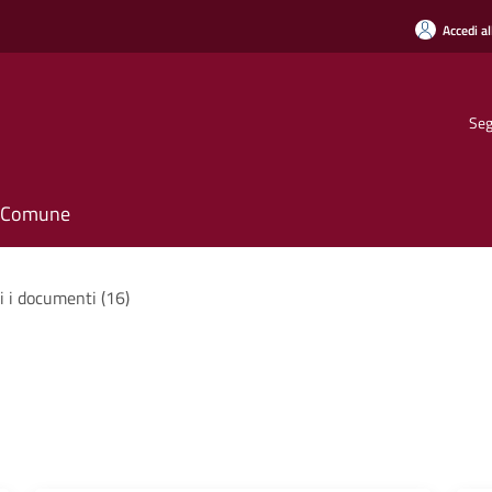
Accedi al
Seg
il Comune
i i documenti (16)