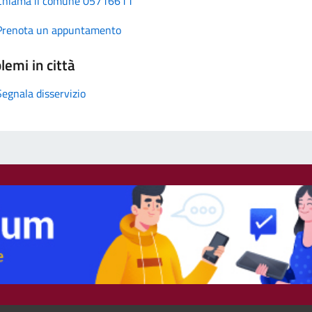
Chiama il comune 05716611
Prenota un appuntamento
lemi in città
Segnala disservizio