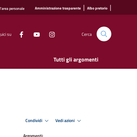
|
|
Amministrazione trasparente
Albo pretorio
l'area personale
uici su
Cerca
Tutti gli argomenti
Condividi
Vedi azioni
Argomenti: