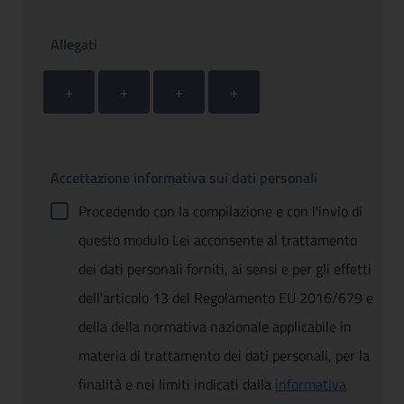
Allegati
Allegato 1
Allegato 2
Allegato 3
Allegato 4
+ Carica allegato 1
+ Carica allegato 2
+ Carica allegato 3
+ Carica allegato 4
+
+
+
+
Accettazione informativa sui dati personali
Procedendo con la compilazione e con l'invio di
questo modulo Lei acconsente al trattamento
dei dati personali forniti, ai sensi e per gli effetti
dell'articolo 13 del Regolamento EU 2016/679 e
della della normativa nazionale applicabile in
materia di trattamento dei dati personali, per la
finalità e nei limiti indicati dalla
informativa