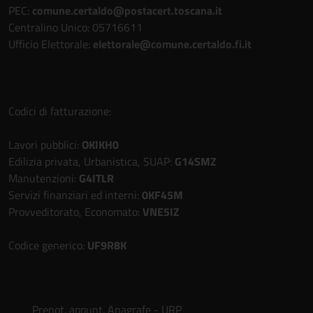
PEC:
comune.certaldo@postacert.toscana.it
Centralino Unico: 05716611
Ufficio Elettorale:
elettorale@comune.certaldo.fi.it
Codici di fatturazione:
Lavori pubblici:
OKIKH0
Edilizia privata, Urbanistica, SUAP:
G14SMZ
Manutenzioni:
G4ITLR
Servizi finanziari ed interni:
0KF45M
Provveditorato, Economato:
VNE5IZ
Codice generico:
UF9R8K
Prenot. appunt. Anagrafe - URP