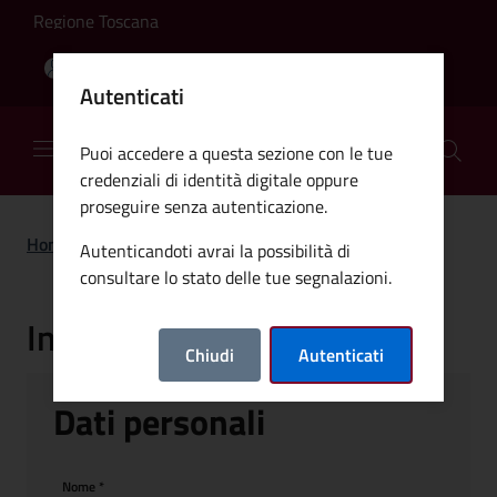
Salta al contenuto principale
Regione Toscana
|
|
Amministrazione trasparente
Albo pretorio
Autenticati
Comune di Certaldo
Puoi accedere a questa sezione con le tue
credenziali di identità digitale oppure
proseguire senza autenticazione.
Home
>
Segnalazioni
Autenticandoti avrai la possibilità di
consultare lo stato delle tue segnalazioni.
Invia una segnalazione
Chiudi
Autenticati
Dati personali
Nome
*