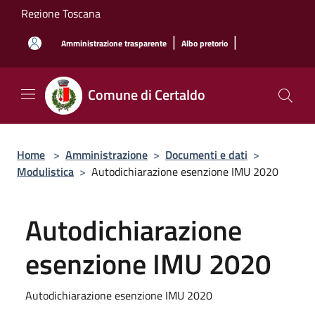
Salta al contenuto principale
Regione Toscana
|
|
Amministrazione trasparente
Albo pretorio
Comune di Certaldo
Home
>
Amministrazione
>
Documenti e dati
>
Modulistica
>
Autodichiarazione esenzione IMU 2020
Autodichiarazione
esenzione IMU 2020
Autodichiarazione esenzione IMU 2020