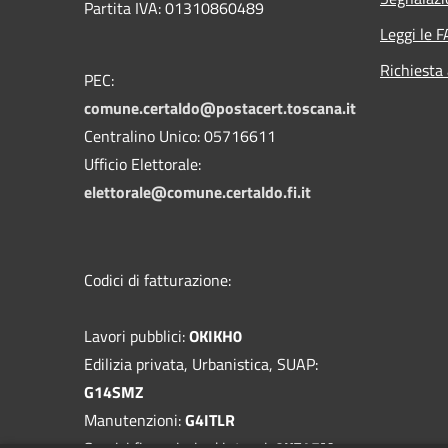
Partita IVA: 01310860489
Leggi le 
Richiesta
PEC:
comune.certaldo@postacert.toscana.it
Centralino Unico: 05716611
Ufficio Elettorale:
elettorale@comune.certaldo.fi.it
Codici di fatturazione:
Lavori pubblici:
OKIKH0
Edilizia privata, Urbanistica, SUAP:
G14SMZ
Manutenzioni:
G4ITLR
Servizi finanziari ed interni:
0KF45M