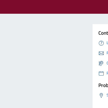
Cont
Prob