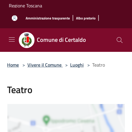
Salta al contenuto principale
Regione Toscana
|
|
Amministrazione trasparente
Albo pretorio
Comune di Certaldo
Home
>
Vivere il Comune
>
Luoghi
>
Teatro
Teatro