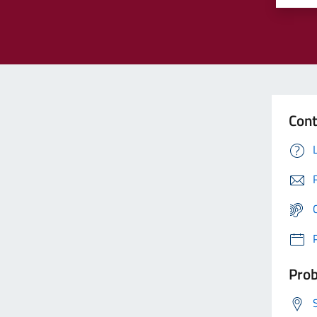
Cont
Prob