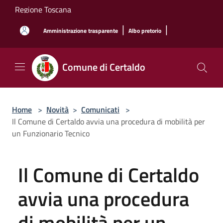
Salta al contenuto principale
Regione Toscana
|
|
Amministrazione trasparente
Albo pretorio
Comune di Certaldo
Home
>
Novità
>
Comunicati
>
Il Comune di Certaldo avvia una procedura di mobilità per
un Funzionario Tecnico
Il Comune di Certaldo
avvia una procedura
di mobilità per un