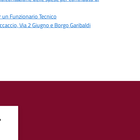
r un Funzionario Tecnico
ccaccio, Via 2 Giugno e Borgo Garibaldi
?