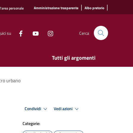
|
|
Amministrazione trasparente
Albo pretorio
l'area personale
uici su
Cerca
Tutti gli argomenti
ntro urbano
Condividi
Vedi azioni
Categorie: