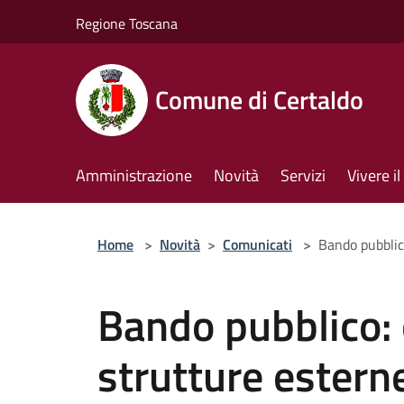
Salta al contenuto principale
Regione Toscana
Comune di Certaldo
Amministrazione
Novità
Servizi
Vivere 
Home
>
Novità
>
Comunicati
>
Bando pubblico
Bando pubblico: 
strutture esterne