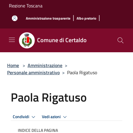
Salta al contenuto principale
Regione Toscana
|
|
Amministrazione trasparente
Albo pretorio
Comune di Certaldo
Home
>
Amministrazione
>
Personale amministrativo
>
Paola Rigatuso
Paola Rigatuso
Condividi
Vedi azioni
INDICE DELLA PAGINA