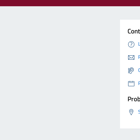
Cont
Prob