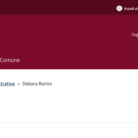
Accedi al
Seg
il Comune
trativo
>
Debora Bonini