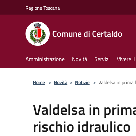
Salta al contenuto principale
Regione Toscana
Comune di Certaldo
Amministrazione
Novità
Servizi
Vivere 
Home
>
Novità
>
Notizie
>
Valdelsa in prima l
Valdelsa in prima
rischio idraulico