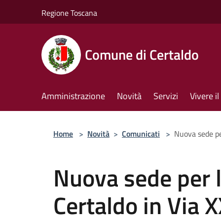
Salta al contenuto principale
Regione Toscana
Comune di Certaldo
Amministrazione
Novità
Servizi
Vivere 
Home
>
Novità
>
Comunicati
>
Nuova sede pe
Nuova sede per l
Certaldo in Via 