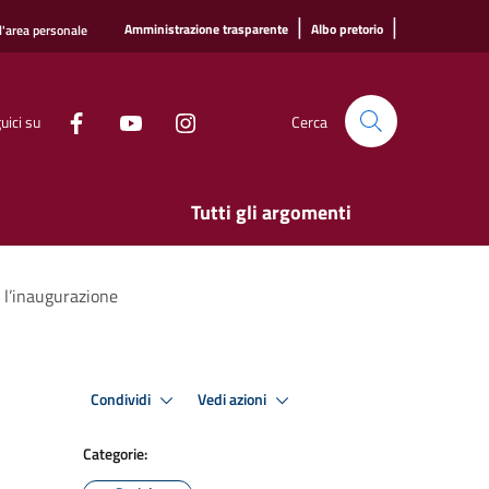
|
|
Amministrazione trasparente
Albo pretorio
l'area personale
uici su
Cerca
Tutti gli argomenti
 l’inaugurazione
Condividi
Vedi azioni
Categorie: