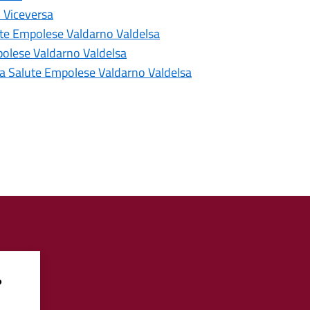
o Viceversa
lute Empolese Valdarno Valdelsa
mpolese Valdarno Valdelsa
lla Salute Empolese Valdarno Valdelsa
?