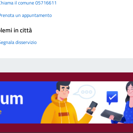
Chiama il comune 05716611
Prenota un appuntamento
lemi in città
Segnala disservizio