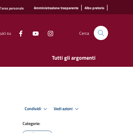
|
|
Amministrazione trasparente
Albo pretorio
l'area personale
uici su
Cerca
Tutti gli argomenti
Condividi
Vedi azioni
Categorie: