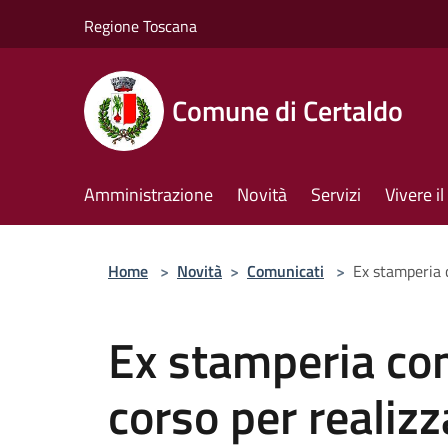
Salta al contenuto principale
Regione Toscana
Comune di Certaldo
Amministrazione
Novità
Servizi
Vivere 
Home
>
Novità
>
Comunicati
>
Ex stamperia c
Ex stamperia com
corso per realizz