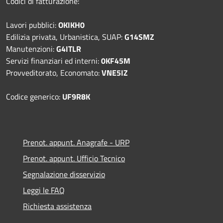
Codici di fatturazione:
Lavori pubblici:
OKIKH0
Edilizia privata, Urbanistica, SUAP:
G14SMZ
Manutenzioni:
G4ITLR
Servizi finanziari ed interni:
0KF45M
Provveditorato, Economato:
VNE5IZ
Codice generico:
UF9R8K
Prenot. appunt. Anagrafe - URP
Prenot. appunt. Ufficio Tecnico
Segnalazione disservizio
Leggi le FAQ
Richiesta assistenza