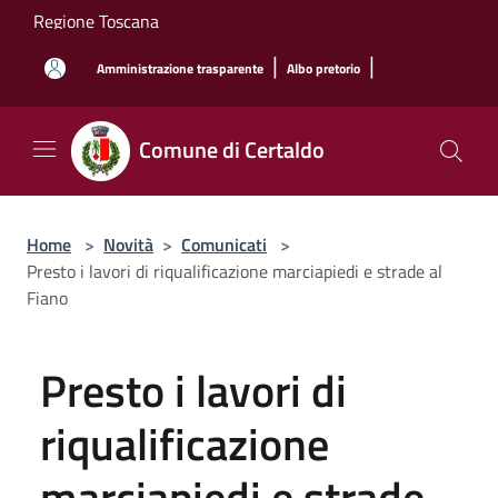
Salta al contenuto principale
Regione Toscana
|
|
Amministrazione trasparente
Albo pretorio
Comune di Certaldo
Home
>
Novità
>
Comunicati
>
Presto i lavori di riqualificazione marciapiedi e strade al
Fiano
Presto i lavori di
riqualificazione
marciapiedi e strade