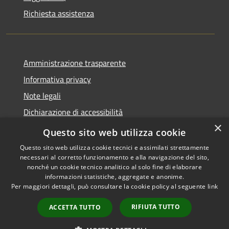
Richiesta assistenza
Amministrazione trasparente
Informativa privacy
Note legali
Dichiarazione di accessibilità
×
Whistleblowing
Questo sito web utilizza cookie
Questo sito web utilizza cookie tecnici e assimilati strettamente
necessari al corretto funzionamento e alla navigazione del sito,
nonché un cookie tecnico analitico al solo fine di elaborare
informazioni statistiche, aggregate e anonime.
RSS
Copyright © 2026 • Comune di
Per maggiori dettagli, può consultare la cookie policy al seguente
link
Accessibilità
Certaldo • Powered by
Privacy
Municipium
Accesso
•
RIFIUTA TUTTO
ACCETTA TUTTO
Cookie
redazione
Mappa del sito