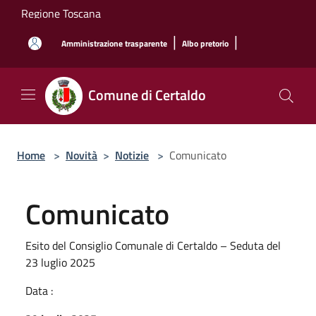
Salta al contenuto principale
Regione Toscana
|
|
Amministrazione trasparente
Albo pretorio
Comune di Certaldo
Home
>
Novità
>
Notizie
>
Comunicato
Comunicato
Esito del Consiglio Comunale di Certaldo – Seduta del
23 luglio 2025
Data :