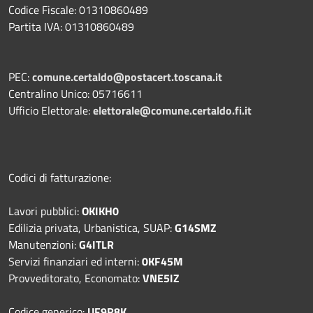
Codice Fiscale: 01310860489
Partita IVA: 01310860489
PEC:
comune.certaldo@postacert.toscana.it
Centralino Unico: 05716611
Ufficio Elettorale:
elettorale@comune.certaldo.fi.it
Codici di fatturazione:
Lavori pubblici:
OKIKH0
Edilizia privata, Urbanistica, SUAP:
G14SMZ
Manutenzioni:
G4ITLR
Servizi finanziari ed interni:
0KF45M
Provveditorato, Economato:
VNE5IZ
Codice generico:
UF9R8K