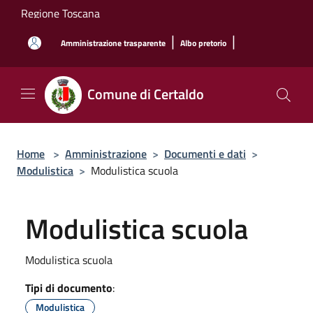
Salta al contenuto principale
Regione Toscana
|
|
Amministrazione trasparente
Albo pretorio
Comune di Certaldo
Home
>
Amministrazione
>
Documenti e dati
>
Modulistica
>
Modulistica scuola
Modulistica scuola
Modulistica scuola
Tipi di documento
:
Modulistica