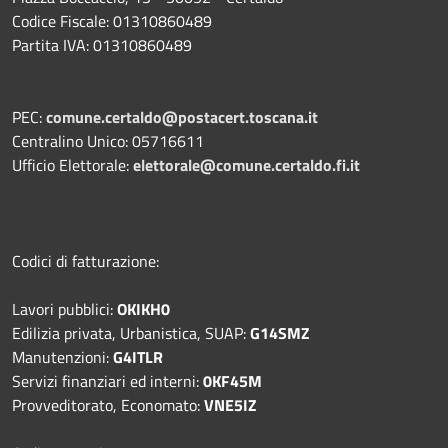
Codice Fiscale: 01310860489
Partita IVA: 01310860489
PEC:
comune.certaldo@postacert.toscana.it
Centralino Unico: 05716611
Ufficio Elettorale:
elettorale@comune.certaldo.fi.it
Codici di fatturazione:
Lavori pubblici:
OKIKH0
Edilizia privata, Urbanistica, SUAP:
G14SMZ
Manutenzioni:
G4ITLR
Servizi finanziari ed interni:
0KF45M
Provveditorato, Economato:
VNE5IZ