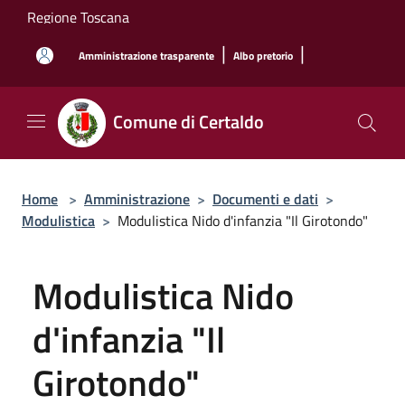
Salta al contenuto principale
Regione Toscana
|
|
Amministrazione trasparente
Albo pretorio
Comune di Certaldo
Home
>
Amministrazione
>
Documenti e dati
>
Modulistica
>
Modulistica Nido d'infanzia "Il Girotondo"
Modulistica Nido
d'infanzia "Il
Girotondo"