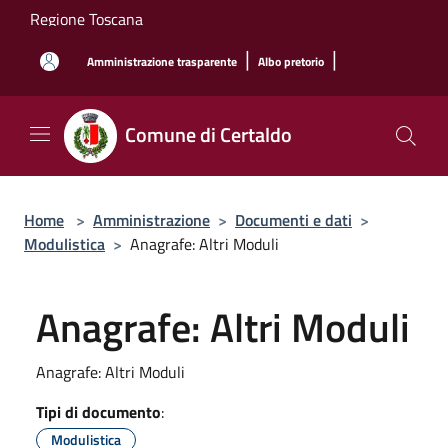
Salta al contenuto principale
Regione Toscana
|
|
Amministrazione trasparente
Albo pretorio
Comune di Certaldo
Home
>
Amministrazione
>
Documenti e dati
>
Modulistica
>
Anagrafe: Altri Moduli
Anagrafe: Altri Moduli
Anagrafe: Altri Moduli
Tipi di documento
:
Modulistica