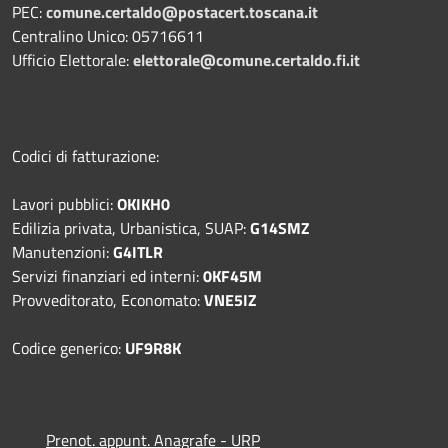
PEC:
comune.certaldo@postacert.toscana.it
Centralino Unico: 05716611
Ufficio Elettorale:
elettorale@comune.certaldo.fi.it
Codici di fatturazione:
Lavori pubblici:
OKIKH0
Edilizia privata, Urbanistica, SUAP:
G14SMZ
Manutenzioni:
G4ITLR
Servizi finanziari ed interni:
0KF45M
Provveditorato, Economato:
VNE5IZ
Codice generico:
UF9R8K
Prenot. appunt. Anagrafe - URP