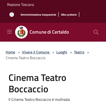
Salta al contenuto principale
Regione Toscana
|
|
Amministrazione trasparente
Albo pretorio
Comune di Certaldo
Home
>
Vivere il Comune
>
Luoghi
>
Teatro
>
Cinema Teatro Boccaccio
Cinema Teatro
Boccaccio
Il Cinema Teatro Boccaccio è multisala