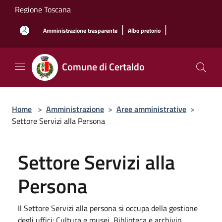
Salta al contenuto principale
Regione Toscana
|
|
Amministrazione trasparente
Albo pretorio
Comune di Certaldo
Home
>
Amministrazione
>
Aree amministrative
>
Settore Servizi alla Persona
Settore Servizi alla
Persona
Il Settore Servizi alla persona si occupa della gestione
degli uffici: Cultura e musei, Biblioteca e archivio,