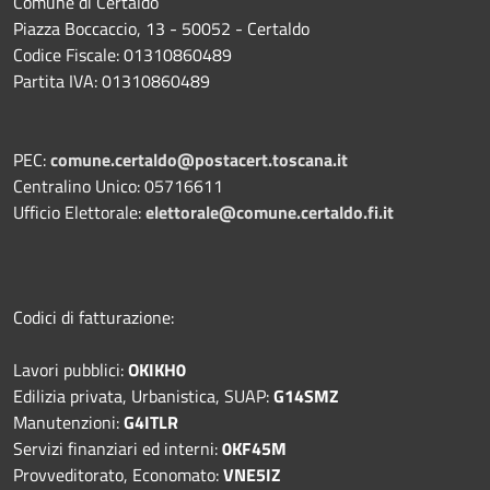
Comune di Certaldo
Piazza Boccaccio, 13 - 50052 - Certaldo
Codice Fiscale: 01310860489
Partita IVA: 01310860489
PEC:
comune.certaldo@postacert.toscana.it
Centralino Unico: 05716611
Ufficio Elettorale:
elettorale@comune.certaldo.fi.it
Codici di fatturazione:
Lavori pubblici:
OKIKH0
Edilizia privata, Urbanistica, SUAP:
G14SMZ
Manutenzioni:
G4ITLR
Servizi finanziari ed interni:
0KF45M
Provveditorato, Economato:
VNE5IZ