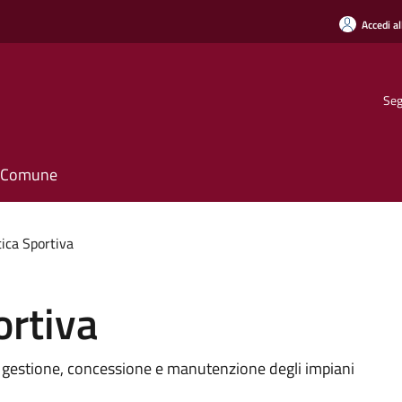
Accedi al
Seg
il Comune
tica Sportiva
ortiva
lla gestione, concessione e manutenzione degli impiani