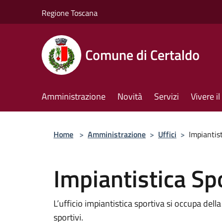
Salta al contenuto principale
Regione Toscana
Comune di Certaldo
Amministrazione
Novità
Servizi
Vivere 
Home
>
Amministrazione
>
Uffici
>
Impiantis
Impiantistica Sp
L’ufficio impiantistica sportiva si occupa de
sportivi.