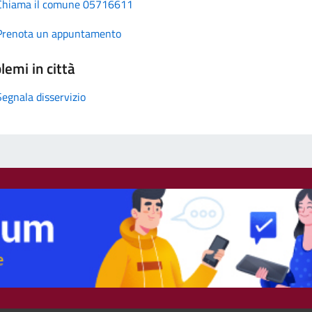
Chiama il comune 05716611
Prenota un appuntamento
lemi in città
Segnala disservizio