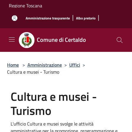
Salta al contenuto principale
Regione Toscana
|
|
Amministrazione trasparente
Albo pretorio
Comune di Certaldo
Home
>
Amministrazione
>
Uffici
>
Cultura e musei - Turismo
Cultura e musei -
Turismo
L'ufficio Cultura e musei svolge le attività
amministrative per la promozione, programmazione e