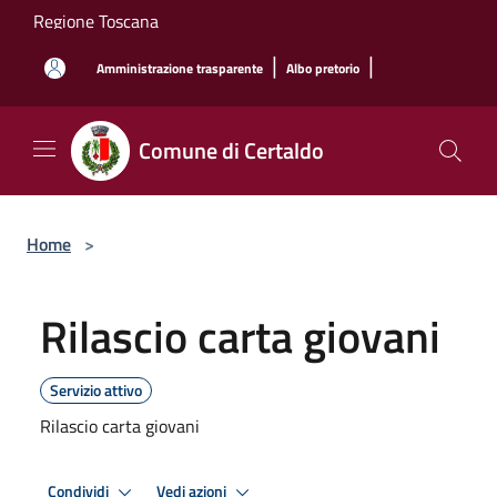
Salta al contenuto principale
Regione Toscana
|
|
Amministrazione trasparente
Albo pretorio
Comune di Certaldo
Home
>
Rilascio carta giovani
Servizio attivo
Rilascio carta giovani
Condividi
Vedi azioni