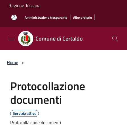
Salta al contenuto principale
Regione Toscana
|
|
Amministrazione trasparente
Albo pretorio
Comune di Certaldo
Home
>
Protocollazione
documenti
Servizio attivo
Protocollazione documenti