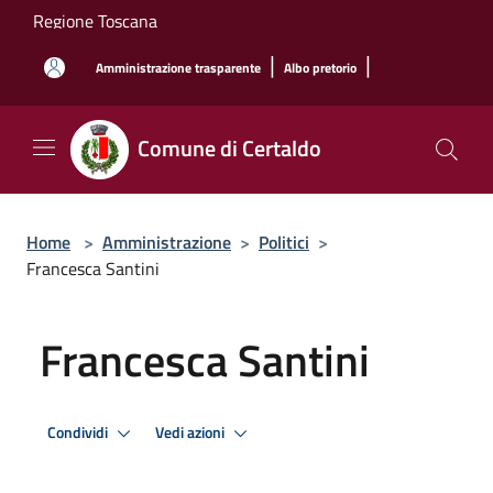
Salta al contenuto principale
Regione Toscana
|
|
Amministrazione trasparente
Albo pretorio
Comune di Certaldo
Home
>
Amministrazione
>
Politici
>
Francesca Santini
Francesca Santini
Condividi
Vedi azioni