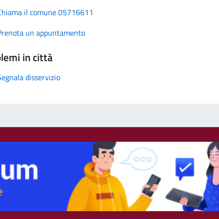
Chiama il comune 05716611
Prenota un appuntamento
lemi in città
Segnala disservizio