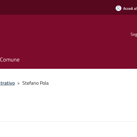
Accedi al
Seg
il Comune
trativo
>
Stefano Pola