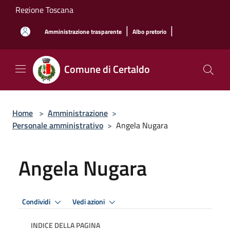
Salta al contenuto principale
Regione Toscana
|
|
Amministrazione trasparente
Albo pretorio
Comune di Certaldo
Home
>
Amministrazione
>
Personale amministrativo
>
Angela Nugara
Angela Nugara
Condividi
Vedi azioni
INDICE DELLA PAGINA