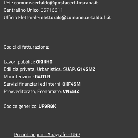
PEC:
comune.certaldo@postacert.toscana.it
Centralino Unico: 05716611
Ufficio Elettorale:
elettorale@comune.certaldo.fi.it
Codici di fatturazione:
Lavori pubblici:
OKIKH0
Edilizia privata, Urbanistica, SUAP:
G14SMZ
Manutenzioni:
G4ITLR
Servizi finanziari ed interni:
0KF45M
Provveditorato, Economato:
VNE5IZ
Codice generico:
UF9R8K
Prenot. appunt. Anagrafe - URP