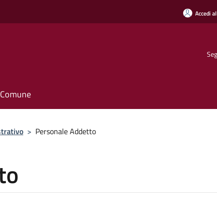
Accedi al
Seg
il Comune
trativo
>
Personale Addetto
to