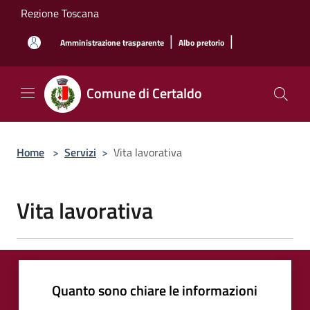
Salta al contenuto principale
Regione Toscana
|
|
Amministrazione trasparente
Albo pretorio
Comune di Certaldo
Home
>
Servizi
>
Vita lavorativa
Vita lavorativa
Quanto sono chiare le informazioni