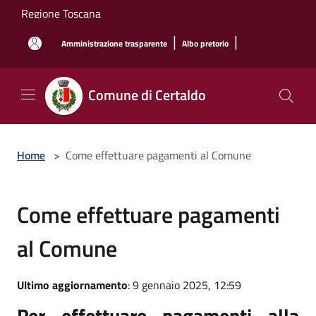
Salta al contenuto principale
Regione Toscana
|
|
Amministrazione trasparente
Albo pretorio
Comune di Certaldo
Home
>
Come effettuare pagamenti al Comune
Come effettuare pagamenti
al Comune
Ultimo aggiornamento
: 9 gennaio 2025, 12:59
Per effettuare pagamenti alla