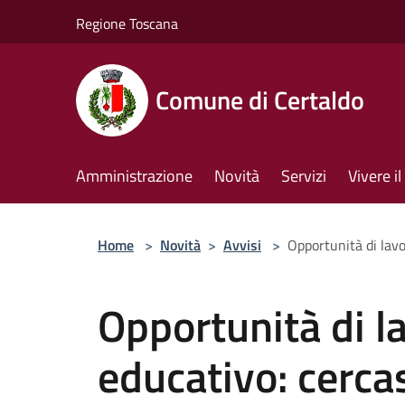
Salta al contenuto principale
Regione Toscana
Comune di Certaldo
Amministrazione
Novità
Servizi
Vivere 
Home
>
Novità
>
Avvisi
>
Opportunità di lavo
Opportunità di l
educativo: cerca