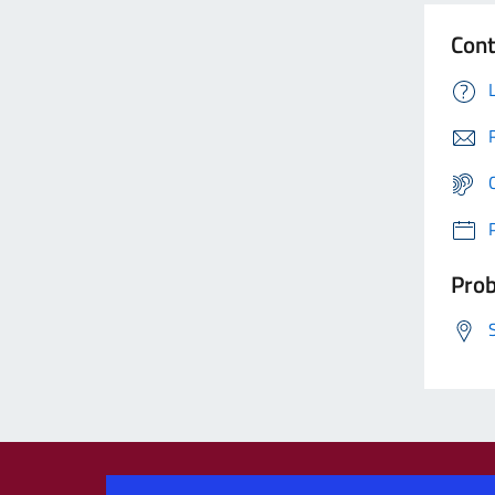
Cont
Prob