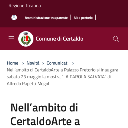
Salta al contenuto principale
Regione Toscana
|
|
Amministrazione trasparente
Albo pretorio
Comune di Certaldo
Home
>
Novità
>
Comunicati
>
Nell’ambito di CertaldoArte a Palazzo Pretorio si inaugura
sabato 23 maggio la mostra “LA PAROLA SALVATA” di
Alfredo Rapetti Mogol
Nell’ambito di
CertaldoArte a