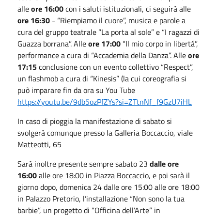
alle
ore 16:00
con i saluti istituzionali, ci seguirà alle
ore 16:30
- “Riempiamo il cuore”, musica e parole a
cura del gruppo teatrale “La porta al sole” e “I ragazzi di
Guazza borrana”. Alle
ore 17:00
“Il mio corpo in libertá”,
performance a cura di “Accademia della Danza”. Alle
ore
17:15
conclusione con un evento collettivo “Respect”,
un flashmob a cura di “Kinesis” (la cui coreografia si
può imparare fin da ora su You Tube
https://youtu.be/9db5ozPfZYs?si=ZTtnNf_f9GzU7iHL
In caso di pioggia la manifestazione di sabato si
svolgerà comunque presso la Galleria Boccaccio, viale
Matteotti, 65
Sarà inoltre presente sempre sabato 23
dalle ore
16:00
alle ore 18:00 in Piazza Boccaccio, e poi sarà il
giorno dopo, domenica 24 dalle ore 15:00 alle ore 18:00
in Palazzo Pretorio, l’installazione “Non sono la tua
barbie”, un progetto di “Officina dell’Arte” in