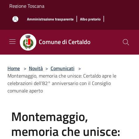
Salta al contenuto principale
Regione Toscana
|
|
Amministrazione trasparente
Albo pretorio
Comune di Certaldo
Home
>
Novità
>
Comunicati
>
Montemaggio, memoria che unisce: Certaldo apre le
celebrazioni dell’82° anniversario con il Consiglio
comunale aperto
Montemaggio,
memoria che unisce: