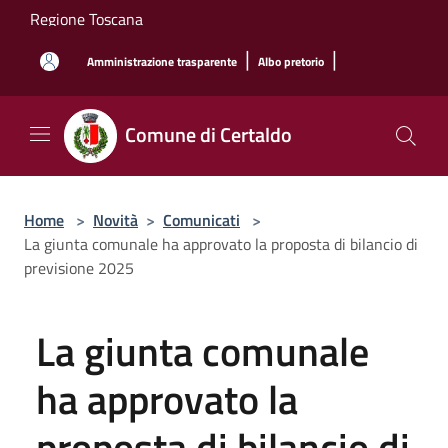
Salta al contenuto principale
Regione Toscana
|
|
Amministrazione trasparente
Albo pretorio
Comune di Certaldo
Home
>
Novità
>
Comunicati
>
La giunta comunale ha approvato la proposta di bilancio di
previsione 2025
La giunta comunale
ha approvato la
proposta di bilancio di