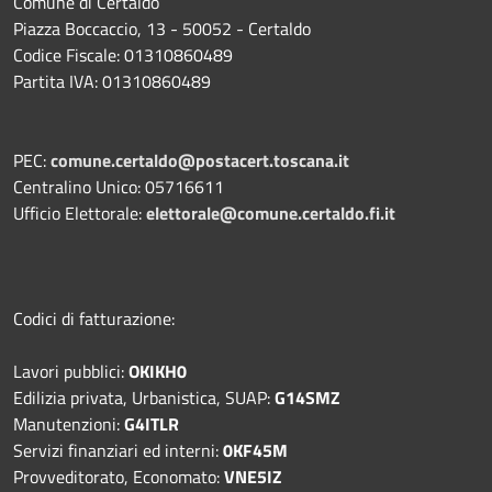
Comune di Certaldo
Piazza Boccaccio, 13 - 50052 - Certaldo
Codice Fiscale: 01310860489
Partita IVA: 01310860489
PEC:
comune.certaldo@postacert.toscana.it
Centralino Unico: 05716611
Ufficio Elettorale:
elettorale@comune.certaldo.fi.it
Codici di fatturazione:
Lavori pubblici:
OKIKH0
Edilizia privata, Urbanistica, SUAP:
G14SMZ
Manutenzioni:
G4ITLR
Servizi finanziari ed interni:
0KF45M
Provveditorato, Economato:
VNE5IZ