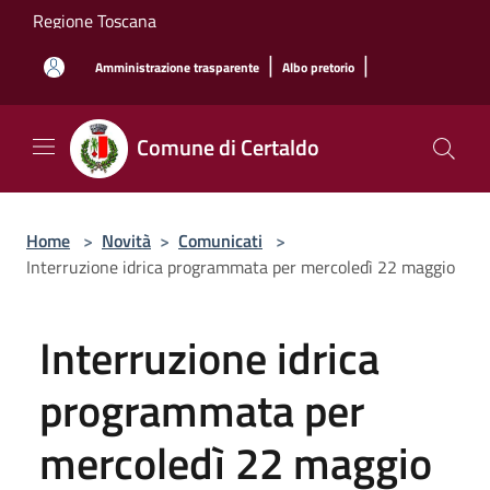
Salta al contenuto principale
Regione Toscana
|
|
Amministrazione trasparente
Albo pretorio
Comune di Certaldo
Home
>
Novità
>
Comunicati
>
Interruzione idrica programmata per mercoledì 22 maggio
Interruzione idrica
programmata per
mercoledì 22 maggio