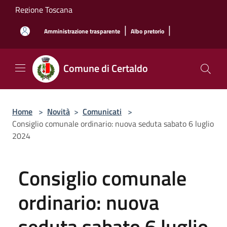
Salta al contenuto principale
Regione Toscana
|
|
Amministrazione trasparente
Albo pretorio
Comune di Certaldo
Home
>
Novità
>
Comunicati
>
Consiglio comunale ordinario: nuova seduta sabato 6 luglio
2024
Consiglio comunale
ordinario: nuova
seduta sabato 6 luglio