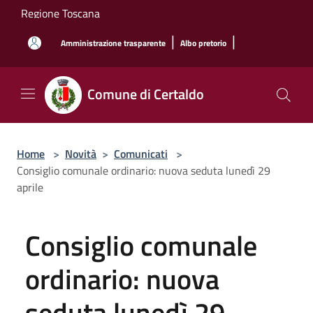
Salta al contenuto principale
Regione Toscana
|
|
Amministrazione trasparente
Albo pretorio
Comune di Certaldo
Home
>
Novità
>
Comunicati
>
Consiglio comunale ordinario: nuova seduta lunedì 29
aprile
Consiglio comunale
ordinario: nuova
seduta lunedì 29