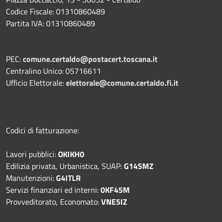
Codice Fiscale: 01310860489
Partita IVA: 01310860489
PEC:
comune.certaldo@postacert.toscana.it
Centralino Unico: 05716611
Ufficio Elettorale:
elettorale@comune.certaldo.fi.it
Codici di fatturazione:
Lavori pubblici:
OKIKH0
Edilizia privata, Urbanistica, SUAP:
G14SMZ
Manutenzioni:
G4ITLR
Servizi finanziari ed interni:
0KF45M
Provveditorato, Economato:
VNE5IZ