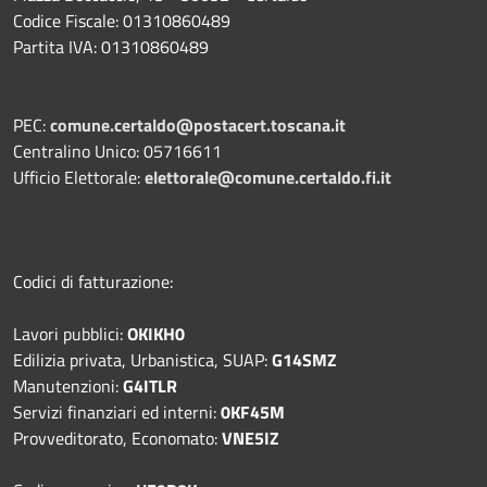
Codice Fiscale: 01310860489
Partita IVA: 01310860489
PEC:
comune.certaldo@postacert.toscana.it
Centralino Unico: 05716611
Ufficio Elettorale:
elettorale@comune.certaldo.fi.it
Codici di fatturazione:
Lavori pubblici:
OKIKH0
Edilizia privata, Urbanistica, SUAP:
G14SMZ
Manutenzioni:
G4ITLR
Servizi finanziari ed interni:
0KF45M
Provveditorato, Economato:
VNE5IZ