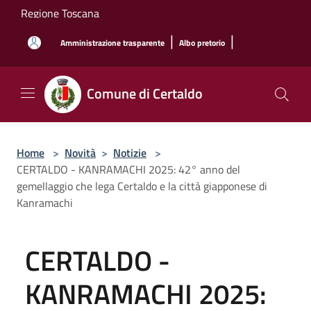
Salta al contenuto principale
Regione Toscana
|
|
Amministrazione trasparente
Albo pretorio
Comune di Certaldo
Home
>
Novità
>
Notizie
>
CERTALDO - KANRAMACHI 2025: 42° anno del
gemellaggio che lega Certaldo e la città giapponese di
Kanramachi
CERTALDO -
KANRAMACHI 2025: