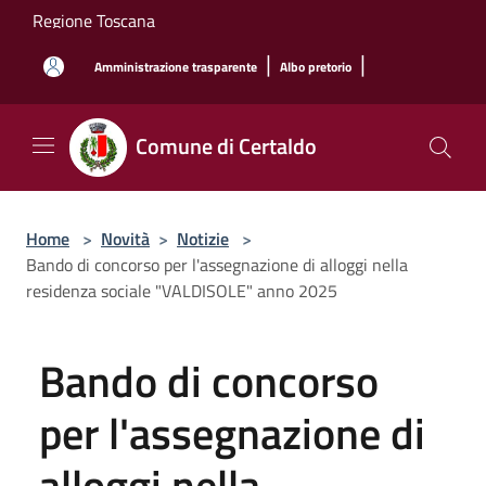
Salta al contenuto principale
Regione Toscana
|
|
Amministrazione trasparente
Albo pretorio
Comune di Certaldo
Home
>
Novità
>
Notizie
>
Bando di concorso per l'assegnazione di alloggi nella
residenza sociale "VALDISOLE" anno 2025
Bando di concorso
per l'assegnazione di
alloggi nella