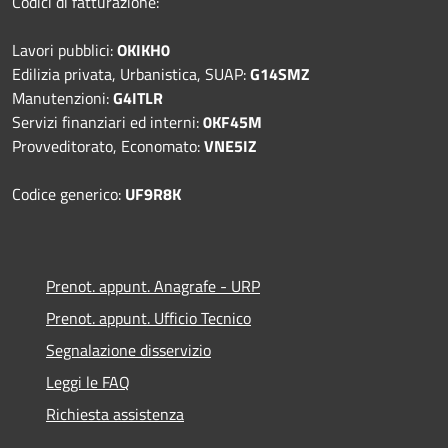
Codici di fatturazione:
Lavori pubblici:
OKIKH0
Edilizia privata, Urbanistica, SUAP:
G14SMZ
Manutenzioni:
G4ITLR
Servizi finanziari ed interni:
0KF45M
Provveditorato, Economato:
VNE5IZ
Codice generico:
UF9R8K
Prenot. appunt. Anagrafe - URP
Prenot. appunt. Ufficio Tecnico
Segnalazione disservizio
Leggi le FAQ
Richiesta assistenza