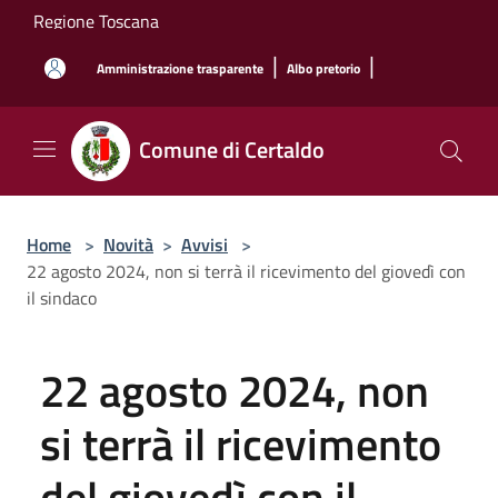
Salta al contenuto principale
Regione Toscana
|
|
Amministrazione trasparente
Albo pretorio
Comune di Certaldo
Home
>
Novità
>
Avvisi
>
22 agosto 2024, non si terrà il ricevimento del giovedì con
il sindaco
22 agosto 2024, non
si terrà il ricevimento
del giovedì con il