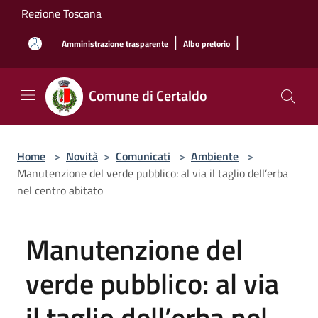
Salta al contenuto principale
Regione Toscana
|
|
Amministrazione trasparente
Albo pretorio
Comune di Certaldo
Home
>
Novità
>
Comunicati
>
Ambiente
>
Manutenzione del verde pubblico: al via il taglio dell’erba
nel centro abitato
Manutenzione del
verde pubblico: al via
il taglio dell’erba nel