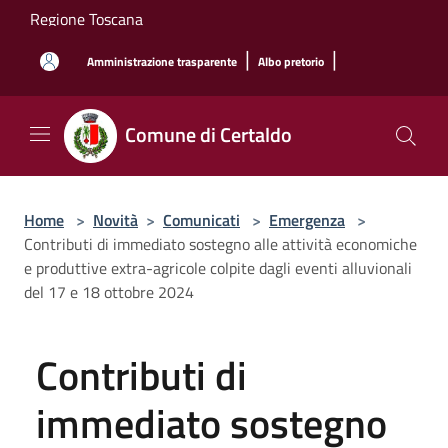
Salta al contenuto principale
Regione Toscana
|
|
Amministrazione trasparente
Albo pretorio
Comune di Certaldo
Home
>
Novità
>
Comunicati
>
Emergenza
>
Contributi di immediato sostegno alle attività economiche
e produttive extra-agricole colpite dagli eventi alluvionali
del 17 e 18 ottobre 2024
Contributi di
immediato sostegno