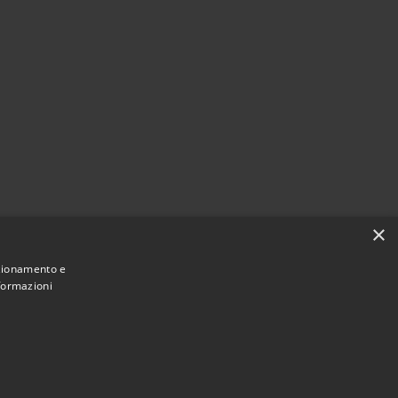
×
nzionamento e
nformazioni
Municipium
Accesso redazione
 Certaldo • Powered by
•