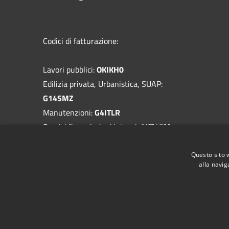
Codici di fatturazione:
Lavori pubblici:
OKIKH0
Edilizia privata, Urbanistica, SUAP:
G14SMZ
Manutenzioni:
G4ITLR
Servizi finanziari ed interni:
0KF45M
Provveditorato, Economato:
VNE5IZ
Questo sito 
Codice generico:
UF9R8K
alla navig
RSS
Accessibilità
Privacy
Cookie
Mappa de