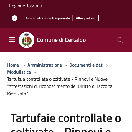
Salta al contenuto principale
Regione Toscana
|
|
Amministrazione trasparente
Albo pretorio
Comune di Certaldo
Home
>
Amministrazione
>
Documenti e dati
>
Modulistica
>
Tartufaie controllate o coltivate - Rinnovi e Nuove
"Attestazioni di riconoscimento del Diritto di raccolta
Riservata"
Tartufaie controllate o
coltivate - Rinnovi e