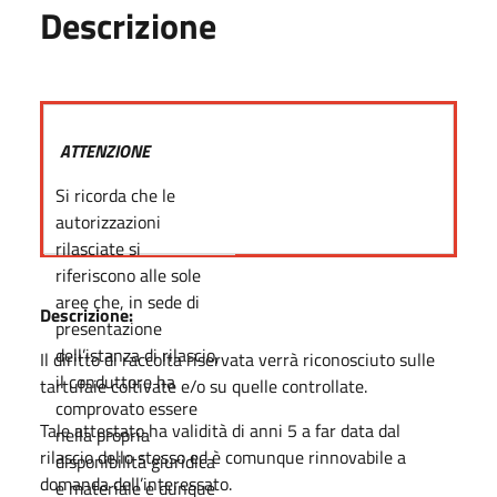
Descrizione
ATTENZIONE
Si ricorda che le
autorizzazioni
rilasciate si
riferiscono alle sole
aree che, in sede di
Descrizione:
presentazione
dell’istanza di rilascio,
Il diritto di raccolta riservata verrà riconosciuto sulle
il conduttore ha
tartufaie coltivate e/o su quelle controllate.
comprovato essere
Tale attestato ha validità di anni 5 a far data dal
nella propria
rilascio dello stesso ed è comunque rinnovabile a
disponibilità giuridica
domanda dell’interessato.
e materiale e dunque