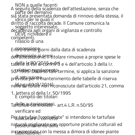
NON a quelle facenti
A seguito della scadenza dell'attestazione, senza che
parte del demanio
sia stata presentata domanda di rinnovo della stessa, il
idrico per le quali il
diritto di raccolta decade. Il Comune comunica la
soggetto interessato
decadenza agli organi di vigilanza e controllo
DEVE richiedere il
competenti.
rilascio di una
concessione
Entro trenta giorni dalla data di scadenza
demaniale ai sensi
dell'attestazione, il titolare rimuove a proprie spese le
della l.r.80/2015 e del
tabelle di cui ai commi 3 e 4 dell'articolo 3 della l.r.
relativo regolamento
50/1995. Decorso tale termine, si applica la sanzione
di attuazione
prevista per il mantenimento delle tabelle di riserva
(d.p.g.r.60/R/2016).
nelle tartufaie non riconosciute dall'articolo 21, comma
1, lettera o) della l.r. 50/1995
É compito dei titolari
delle autorizzazioni
Tartufaie controllate - art.4 L.R. n.50/95
verificare ed
Per tartufaie "controllate" si intendono le tartufaie
assicurare il corretto
naturali migliorate con opportune pratiche colturali ed
posizionamento della
incrementate con la messa a dimora di idonee piante
tabellazione!