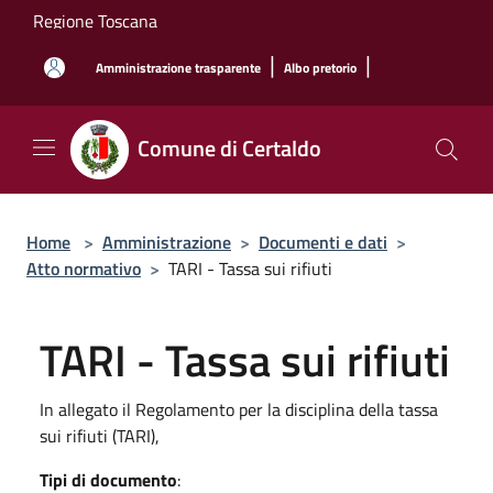
Salta al contenuto principale
Regione Toscana
|
|
Amministrazione trasparente
Albo pretorio
Comune di Certaldo
Home
>
Amministrazione
>
Documenti e dati
>
Atto normativo
>
TARI - Tassa sui rifiuti
TARI - Tassa sui rifiuti
In allegato il Regolamento per la disciplina della tassa
sui rifiuti (TARI),
Tipi di documento
: