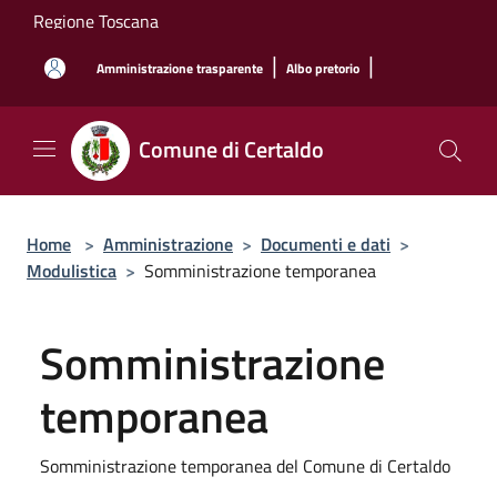
Salta al contenuto principale
Regione Toscana
|
|
Amministrazione trasparente
Albo pretorio
Comune di Certaldo
Home
>
Amministrazione
>
Documenti e dati
>
Modulistica
>
Somministrazione temporanea
Somministrazione
temporanea
Somministrazione temporanea del Comune di Certaldo